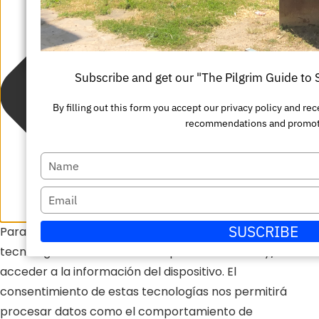
Escriba
nombre
su
Enviar
correo
electrónico
Subscribe and get our "The Pilgrim Guide to
By filling out this form you accept our privacy policy and r
recommendations and promot
Escriba
su
Escriba
nombre
su
SUSCRIBE
Para ofrecer las mejores experiencias, utilizamos
correo
tecnologías como las cookies para almacenar y/o
electrónico
acceder a la información del dispositivo. El
consentimiento de estas tecnologías nos permitirá
procesar datos como el comportamiento de