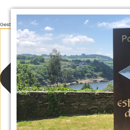
Gestionar el consentimiento de las cookies
Suscríbete y consigue nuestra "Guía de S
Al rellenar este formulario aceptas nuestra política de priva
Camino, recomendaciones y prom
Escriba
su