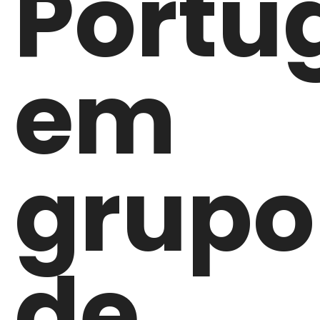
Portu
em
grupo
de