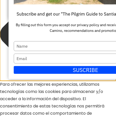
nombre
su
Enviar
correo
Subscribe and get our "The Pilgrim Guide to Sant
electrónico
By filling out this form you accept our privacy policy and rece
Camino, recommendations and promotio
Escriba
su
Escriba
nombre
su
SUSCRIBE
correo
electrónico
Para ofrecer las mejores experiencias, utilizamos
tecnologías como las cookies para almacenar y/o
acceder a la información del dispositivo. El
consentimiento de estas tecnologías nos permitirá
procesar datos como el comportamiento de