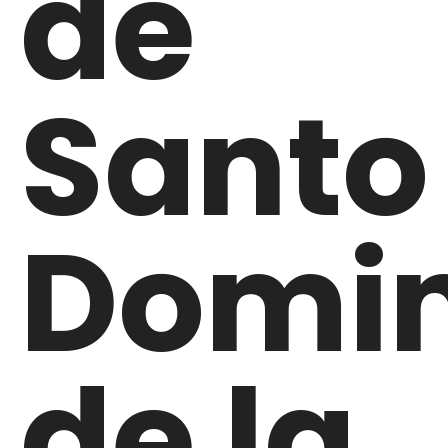
de
Santo
Domi
de la