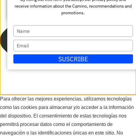
su
receive information about the Camino, recommendations and
Enviar
promotions.
correo
electrónico
Escriba
su
Escriba
nombre
su
SUSCRIBE
correo
electrónico
Para ofrecer las mejores experiencias, utilizamos tecnologías
como las cookies para almacenar y/o acceder a la información
del dispositivo. El consentimiento de estas tecnologías nos
permitirá procesar datos como el comportamiento de
navegación o las identificaciones únicas en este sitio. No