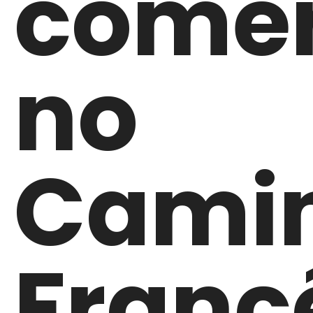
come
no
Cami
Franc