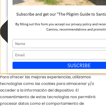
nombre
su
Enviar
correo
Subscribe and get our "The Pilgrim Guide to San
electrónico
By filling out this form you accept our privacy policy and rec
Camino, recommendations and promoti
Escriba
su
Escriba
nombre
su
SUSCRIBE
correo
electrónico
Para ofrecer las mejores experiencias, utilizamos
tecnologías como las cookies para almacenar y/o
acceder a la información del dispositivo. El
consentimiento de estas tecnologías nos permitirá
procesar datos como el comportamiento de