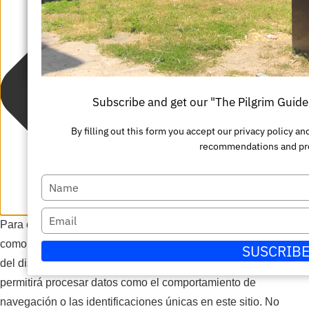
su
Escriba
nombre
su
Enviar
correo
electrónico
Subscribe and get our "The Pilgrim Guid
By filling out this form you accept our privacy policy 
recommendations and pr
Escriba
su
Escriba
Para ofrecer las mejores experiencias, utilizamos tecnologías
nombre
su
como las cookies para almacenar y/o acceder a la información
SUSCRIB
correo
del dispositivo. El consentimiento de estas tecnologías nos
electrónico
permitirá procesar datos como el comportamiento de
navegación o las identificaciones únicas en este sitio. No