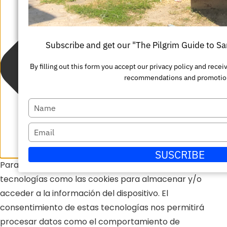
Escriba
nombre
su
Enviar
correo
Subscribe and get our "The Pilgrim Guide to S
electrónico
By filling out this form you accept our privacy policy and rec
recommendations and promotio
Escriba
su
Escriba
nombre
su
SUSCRIBE
correo
Para ofrecer las mejores experiencias, utilizamos
electrónico
tecnologías como las cookies para almacenar y/o
acceder a la información del dispositivo. El
consentimiento de estas tecnologías nos permitirá
procesar datos como el comportamiento de