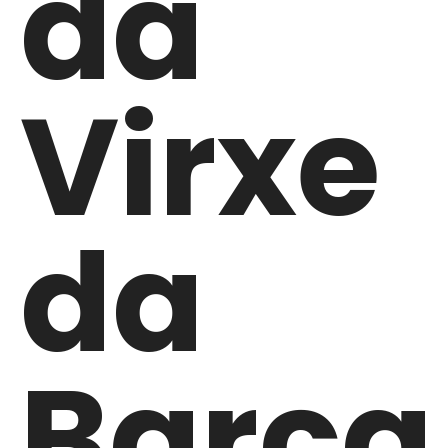
da
Virxe
da
Barca