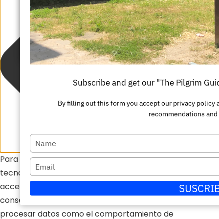
su
Escriba
nombre
su
Enviar
correo
electrónico
Subscribe and get our "The Pilgrim Gu
By filling out this form you accept our privacy polic
recommendations and 
Escriba
su
Para ofrecer las mejores experiencias, utilizamos
Escriba
nombre
tecnologías como las cookies para almacenar y/o
su
acceder a la información del dispositivo. El
SUSCRI
correo
consentimiento de estas tecnologías nos permitirá
electrónico
procesar datos como el comportamiento de