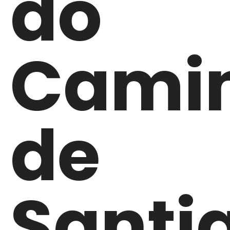
do
Cami
de
Santi