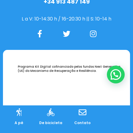
+34 913 487 149
L a V: 10-14:30 h / 16-20:30 h || S: 10-14 h
Programa Kit Digital cofinanciado pelos fundos Next Generation
(UE) do Mecanismo de Recuperação e Resiliência.
👋 Olá, queres mais informações?
A pé
De bicicleta
Contato