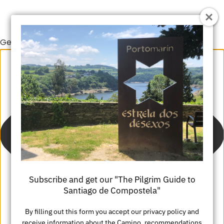
Gestionar el consentimiento de las cookies
Suscríbete y consigue nuestra "Guía de
Santiago de Compostela"
Al rellenar este formulario aceptas nuestra política de
privacidad y recibir información sobre el Camino,
recomendaciones y promociones.
Subscribe and get our "The Pilgrim Guide to
Escriba
Santiago de Compostela"
su
Escriba
By filling out this form you accept our privacy policy and
nombre
receive information about the Camino, recommendations