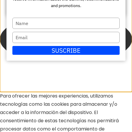
su
Enviar
and promotions.
correo
electrónico
Escriba
su
Escriba
nombre
su
SUSCRIBE
correo
electrónico
Para ofrecer las mejores experiencias, utilizamos
tecnologías como las cookies para almacenar y/o
acceder a la información del dispositivo. El
consentimiento de estas tecnologías nos permitirá
procesar datos como el comportamiento de