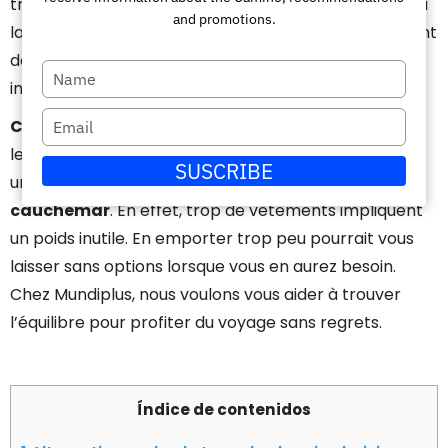
trop vous fait douter des vêtements à emporter ou à
and promotions.
laisser à la maison. Avez-vous vraiment besoin de tant
de t-shirts ? Un pantalon supplémentaire est-il
Escriba
indispensable ?
su
Escriba
Choisir la quantité de vêtements adéquate
pour
nombre
le Camino de Santiago peut faire la différence entre
su
SUSCRIBE
un
voyage confortable ou un véritable
correo
cauchemar
. En effet, trop de vêtements impliquent
electrónico
un poids inutile. En emporter trop peu pourrait vous
laisser sans options lorsque vous en aurez besoin.
Chez Mundiplus, nous voulons vous aider à trouver
l’équilibre pour profiter du voyage sans regrets.
Índice de contenidos