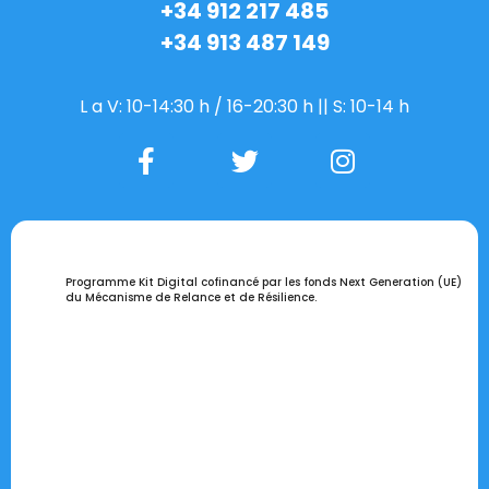
+34 912 217 485
+34 913 487 149
L a V: 10-14:30 h / 16-20:30 h || S: 10-14 h
Programme Kit Digital cofinancé par les fonds Next Generation (UE)
du Mécanisme de Relance et de Résilience.