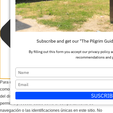
su
Escriba
nombre
su
Enviar
correo
electrónico
Subscribe and get our "The Pilgrim Gui
By filling out this form you accept our privacy policy
recommendations and 
Escriba
su
Para ofrecer las mejores experiencias, utilizamos tecnologías
Escriba
nombre
como las cookies para almacenar y/o acceder a la información
su
SUSCRIB
del dispositivo. El consentimiento de estas tecnologías nos
correo
permitirá procesar datos como el comportamiento de
electrónico
navegación o las identificaciones únicas en este sitio. No