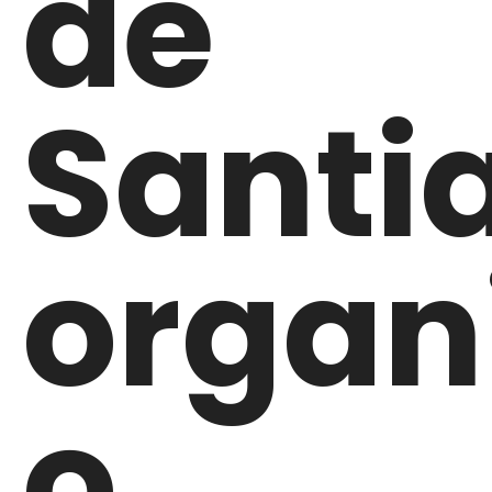
de
Santi
organ
o