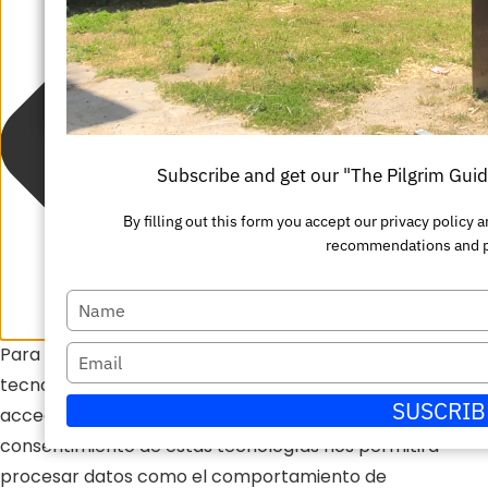
su
Escriba
nombre
su
Enviar
correo
electrónico
Subscribe and get our "The Pilgrim Gui
By filling out this form you accept our privacy policy
recommendations and 
Escriba
su
Para ofrecer las mejores experiencias, utilizamos
Escriba
nombre
tecnologías como las cookies para almacenar y/o
su
SUSCRIB
acceder a la información del dispositivo. El
correo
consentimiento de estas tecnologías nos permitirá
electrónico
procesar datos como el comportamiento de