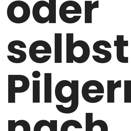
oder
selbs
Pilger
nach