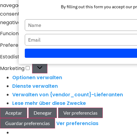
navegación o las identificaciones únicas en este sitio. No
By filling out this form you accept our
consentir o retirar el consentimiento, puede afectar
negativamente a ciertas características y funciones.
Escriba
Funcional
Immer aktiv
su
Escriba
nombre
Preferencias
su
Estadísticas
correo
electrónico
Marketing
Optionen verwalten
Dienste verwalten
Verwalten von {vendor_count}-Lieferanten
Lese mehr über diese Zwecke
Aceptar
Denegar
Ver preferencias
Ver preferencias
Guardar preferencias