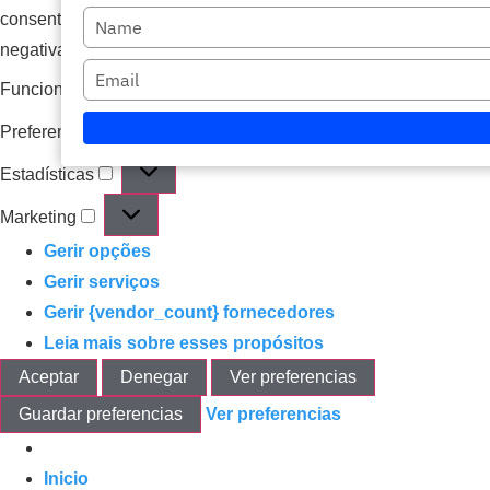
consentir o retirar el consentimiento, puede afectar
Escriba
negativamente a ciertas características y funciones.
su
Escriba
nombre
Funcional
Sempre ativo
su
Preferencias
correo
electrónico
Estadísticas
Marketing
Gerir opções
Gerir serviços
Gerir {vendor_count} fornecedores
Leia mais sobre esses propósitos
Aceptar
Denegar
Ver preferencias
Guardar preferencias
Ver preferencias
Inicio