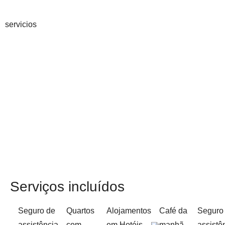
servicios
Serviços incluídos
Seguro de
Quartos
Alojamentos
Café da
Seguro
assistência
com
em Hotéis,
manhã
assistê