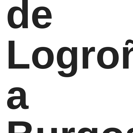
de
Logro
a