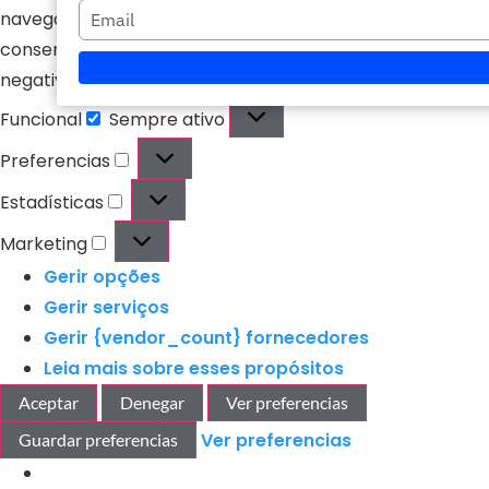
Escriba
navegación o las identificaciones únicas en este sitio. No
nombre
consentir o retirar el consentimiento, puede afectar
su
negativamente a ciertas características y funciones.
correo
electrónico
Funcional
Sempre ativo
Preferencias
Estadísticas
Marketing
Gerir opções
Gerir serviços
Gerir {vendor_count} fornecedores
Leia mais sobre esses propósitos
Aceptar
Denegar
Ver preferencias
Ver preferencias
Guardar preferencias