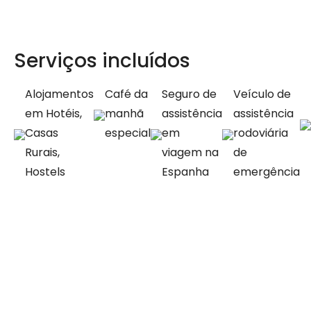
Serviços incluídos
Alojamentos
Café da
Seguro de
Veículo de
em Hotéis,
manhã
assistência
assistência
Casas
especial
em
rodoviária
Rurais,
viagem na
de
Hostels
Espanha
emergência