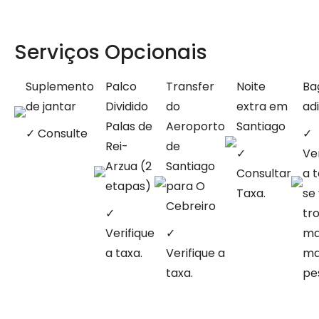
Serviços Opcionais
Suplemento
Palco
Transfer
Noite
Ba
de jantar
Dividido
do
extra em
ad
Palas de
Aeroporto
Santiago
✓ Consulte
✓
Rei-
de
✓
Ver
Arzua (2
Santiago
Consultar
a t
etapas)
para O
Taxa.
se
Cebreiro
✓
tr
Verifique
✓
ma
a taxa.
Verifique a
ma
taxa.
pe