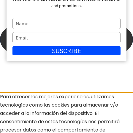
and promotions.
Escriba
su
Escriba
nombre
su
SUSCRIBE
correo
electrónico
Para ofrecer las mejores experiencias, utilizamos
tecnologías como las cookies para almacenar y/o
acceder a la información del dispositivo. El
consentimiento de estas tecnologías nos permitirá
procesar datos como el comportamiento de