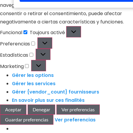
correo
navegación o las identificaciones únicas en este sitio. No
electrónico
consentir o retirar el consentimiento, puede afectar
negativamente a ciertas características y funciones.
Funcional
Toujours activé
Preferencias
Estadísticas
Marketing
Gérer les options
Gérer les services
Gérer {vendor_count} fournisseurs
En savoir plus sur ces finalités
Aceptar
Denegar
Ver preferencias
Ver preferencias
Guardar preferencias