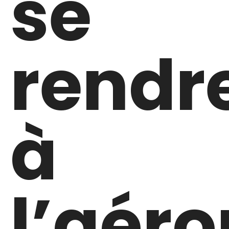
se
rendr
à
l’aéro