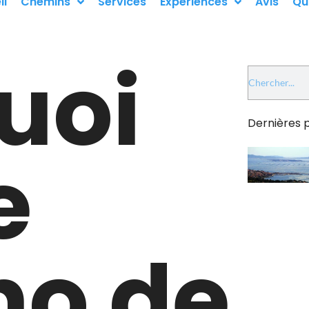
il
Chemins
Services
Expériences
Avis
Qu
uoi
Dernières p
e
o de