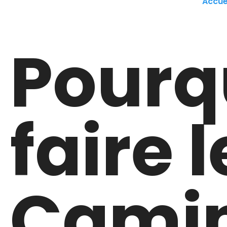
Accue
Pourq
faire l
Camin