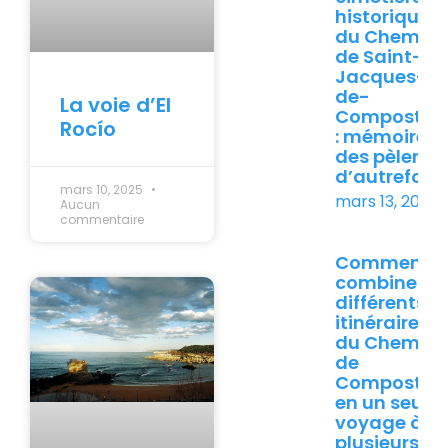
historiques
du Chemin
de Saint-
Jacques-
de-
La voie d’El
Compostell
Rocío
: mémoire
des pèlerins
d’autrefois
mars 10, 2025
mars 13, 2026
Aucun
commentaire
Comment
combiner
différents
itinéraires
du Chemin
de
Compostell
en un seul
voyage à
plusieurs