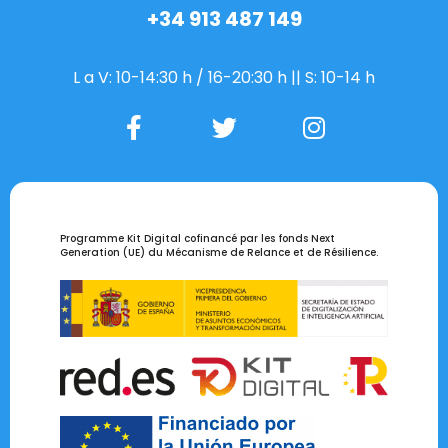
+34 913 487 149
L a V: 10-14:30 h / 16-20:30 h || S: 10-14 h
Programme Kit Digital cofinancé par les fonds Next
Generation (UE) du Mécanisme de Relance et de Résilience.