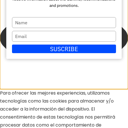
and promotions.
Escriba
su
Escriba
nombre
su
SUSCRIBE
correo
electrónico
Para ofrecer las mejores experiencias, utilizamos
tecnologías como las cookies para almacenar y/o
acceder a la información del dispositivo. El
consentimiento de estas tecnologías nos permitirá
procesar datos como el comportamiento de