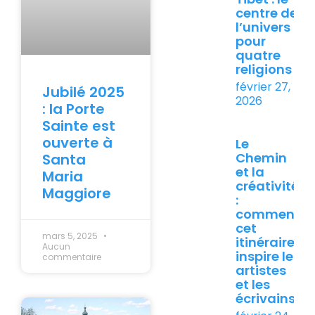
centre de
l’univers
pour
quatre
religions
février 27,
Jubilé 2025
2026
: la Porte
Sainte est
ouverte à
Le
Chemin
Santa
et la
Maria
créativité
Maggiore
:
comment
cet
mars 5, 2025
itinéraire
Aucun
inspire les
commentaire
artistes
et les
écrivains