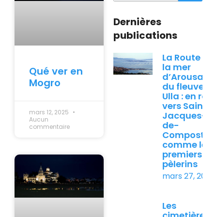
Dernières
publications
La Route de
la mer
Qué ver en
d’Arousa et
Mogro
du fleuve
Ulla : en rou
vers Saint-
mars 12, 2025
Jacques-
Aucun
de-
commentaire
Compostell
comme les
premiers
pèlerins
mars 27, 2026
Les
cimetières