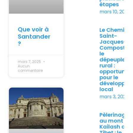
étapes
mars 10, 2026
Que voir à
Le Chemin 
Saint-
Santander
Jacques-d
?
Compostelle
le
dépeuplem
mars 7, 2025
rural :
Aucun
opportunité
commentaire
pour le
développe
local
mars 3, 2026
Pèlerinage
au mont
Kailash au
Tibet : le