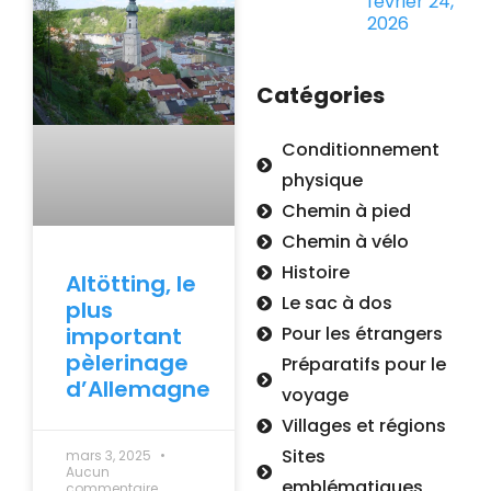
février 24,
2026
Catégories
Conditionnement
physique
Chemin à pied
Chemin à vélo
Histoire
Altötting, le
Le sac à dos
plus
important
Pour les étrangers
pèlerinage
Préparatifs pour le
d’Allemagne
voyage
Villages et régions
Sites
mars 3, 2025
Aucun
emblématiques
commentaire