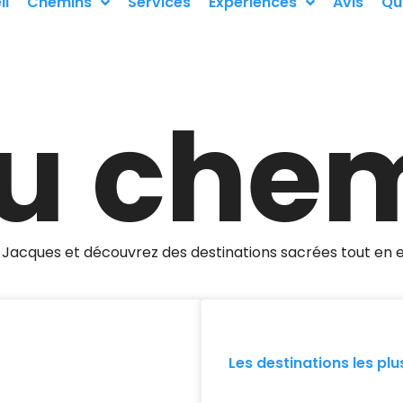
il
Chemins
Services
Expériences
Avis
Qu
du che
-Jacques et découvrez des destinations sacrées tout en 
Les destinations les p