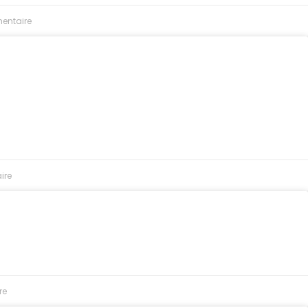
entaire
ire
re