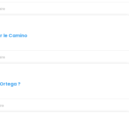
ire
r le Camino
ire
 Ortega ?
re