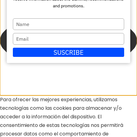
and promotions.
Escriba
su
Escriba
nombre
su
SUSCRIBE
correo
electrónico
Para ofrecer las mejores experiencias, utilizamos
tecnologías como las cookies para almacenar y/o
acceder a la información del dispositivo. El
consentimiento de estas tecnologías nos permitirá
procesar datos como el comportamiento de