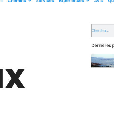
il
Chemins
Services
Expériences
Avis
Qu
Dernières p
ux