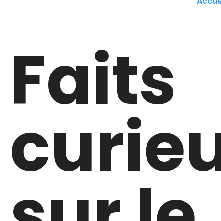
Accue
Faits
curie
sur le