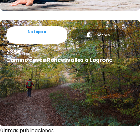
6 etapas
7 noches
Desde
735€
Camino desde Roncesvalles a Logroño
Últimas publicaciones