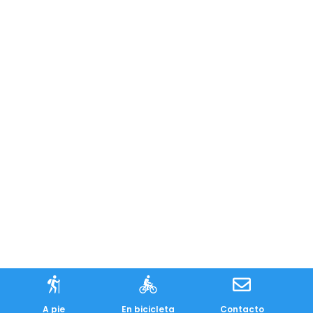
A pie
En bicicleta
Contacto