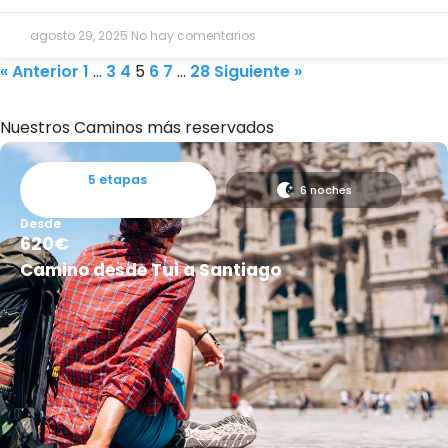
agosto 29, 2025
No hay comentarios
« Anterior
1
…
3
4
5
6
7
…
28
Siguiente »
Nuestros Caminos más reservados
5 etapas
6 noches
Desde
620€
Camino desde Tui a Santiago