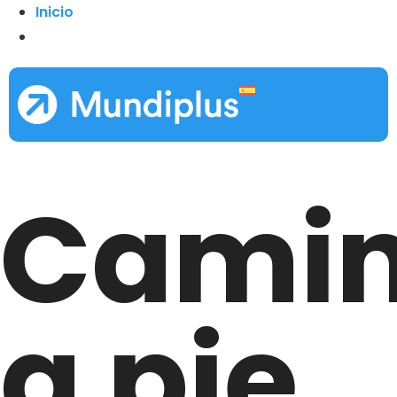
Inicio
Cami
a pie