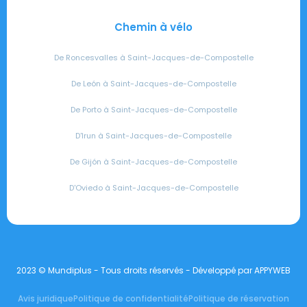
Chemin à vélo
De Roncesvalles à Saint-Jacques-de-Compostelle
De León à Saint-Jacques-de-Compostelle
De Porto à Saint-Jacques-de-Compostelle
D'Irun à Saint-Jacques-de-Compostelle
De Gijón à Saint-Jacques-de-Compostelle
D'Oviedo à Saint-Jacques-de-Compostelle
2023 © Mundiplus - Tous droits réservés - Développé par APPYWEB
Avis juridique
Politique de confidentialité
Politique de réservation