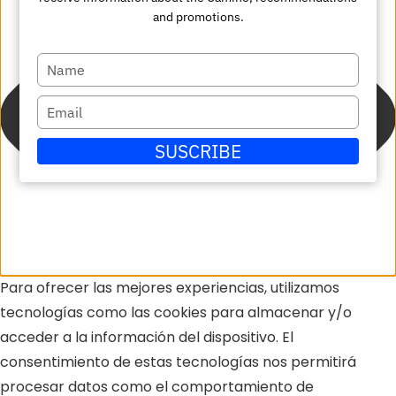
and promotions.
Escriba
su
Escriba
nombre
su
SUSCRIBE
correo
electrónico
Para ofrecer las mejores experiencias, utilizamos
tecnologías como las cookies para almacenar y/o
acceder a la información del dispositivo. El
consentimiento de estas tecnologías nos permitirá
procesar datos como el comportamiento de