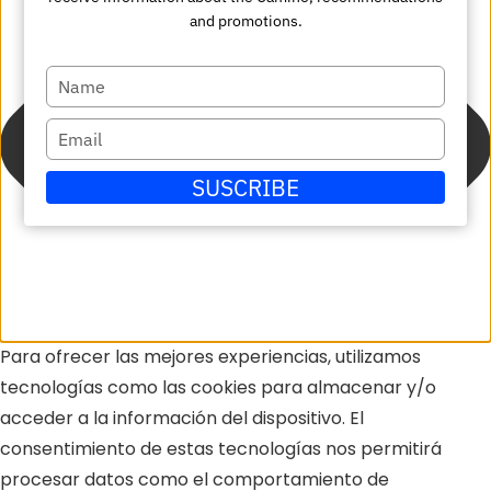
and promotions.
Escriba
su
Escriba
nombre
su
SUSCRIBE
correo
electrónico
Para ofrecer las mejores experiencias, utilizamos
tecnologías como las cookies para almacenar y/o
acceder a la información del dispositivo. El
consentimiento de estas tecnologías nos permitirá
procesar datos como el comportamiento de