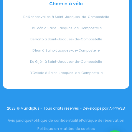
Chemin à vélo
De Roncesvalles à Saint-Jacques-de-Compostelle
De León à Saint-Jacques-de-Compostelle
De Porto à Saint-Jacques-de-Compostelle
D'Irun à Saint-Jacques-de-Compostelle
De Gijón à Saint-Jacques-de-Compostelle
D'Oviedo à Saint-Jacques-de-Compostelle
2023 © Mundiplus - Tous droits réservés - Développé par APPYWEB
Avis juridique
Politique de confidentialité
Politique de réservation
Politique en matière de cookies