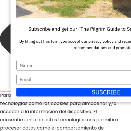
Subscribe and get our "The Pilgrim Guide to 
By filling out this form you accept our privacy policy and re
recommendations and promoti
Escriba
su
Escriba
nombre
su
SUSCRIBE
Para ofrecer las mejores experiencias, utilizamos
correo
tecnologías como las cookies para almacenar y/o
electrónico
acceder a la información del dispositivo. El
consentimiento de estas tecnologías nos permitirá
procesar datos como el comportamiento de