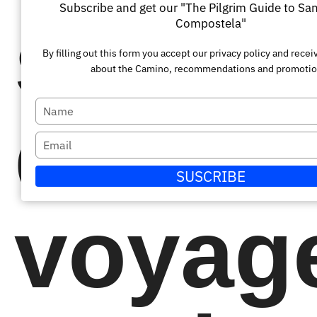
Subscribe and get our "The Pilgrim Guide to Sa
sort
Compostela"
By filling out this form you accept our privacy policy and rece
about the Camino, recommendations and promotio
Escriba
du
su
Escriba
nombre
su
SUSCRIBE
correo
electrónico
voyag