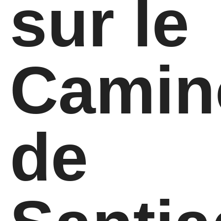
sur le
Camin
de