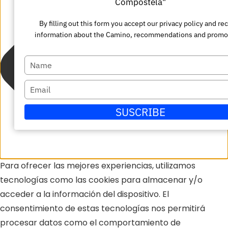
Compostela"
By filling out this form you accept our privacy policy and re
information about the Camino, recommendations and promo
Escriba
su
Escriba
nombre
su
SUSCRIBE
correo
electrónico
Para ofrecer las mejores experiencias, utilizamos
tecnologías como las cookies para almacenar y/o
acceder a la información del dispositivo. El
consentimiento de estas tecnologías nos permitirá
procesar datos como el comportamiento de