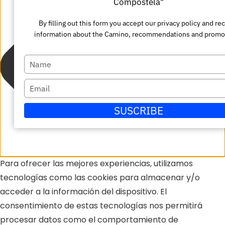
Compostela"
By filling out this form you accept our privacy policy and re
information about the Camino, recommendations and promo
Escriba
su
Escriba
nombre
su
SUSCRIBE
correo
electrónico
Para ofrecer las mejores experiencias, utilizamos
tecnologías como las cookies para almacenar y/o
acceder a la información del dispositivo. El
consentimiento de estas tecnologías nos permitirá
procesar datos como el comportamiento de