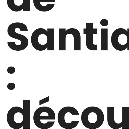
Santi
:
décou