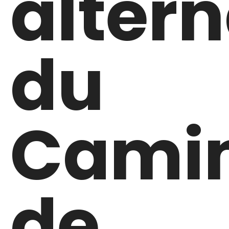
altern
du
Cami
de