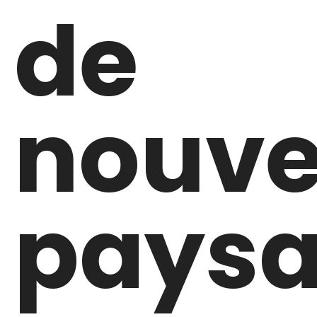
de
nouv
pays