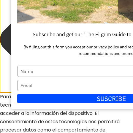
Subscribe and get our "The Pilgrim Guide t
By filling out this form you accept our privacy policy and 
recommendations and promo
Escriba
su
Escriba
nombre
su
Para ofrecer las mejores experiencias, utilizamos
SUSCRIBE
correo
tecnologías como las cookies para almacenar y/o
electrónico
acceder a la información del dispositivo. El
consentimiento de estas tecnologías nos permitirá
procesar datos como el comportamiento de