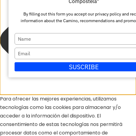
Compostela"
By filling out this form you accept our privacy policy and re
information about the Camino, recommendations and promo
Escriba
su
Escriba
nombre
su
SUSCRIBE
correo
electrónico
Para ofrecer las mejores experiencias, utilizamos
tecnologías como las cookies para almacenar y/o
acceder a la información del dispositivo. El
consentimiento de estas tecnologías nos permitirá
procesar datos como el comportamiento de