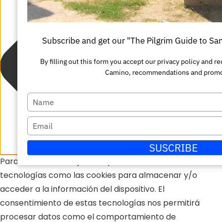
Subscribe and get our "The Pilgrim Guide to S
By filling out this form you accept our privacy policy and 
Camino, recommendations and promo
Escriba
su
Escriba
nombre
su
SUSCRIBE
correo
Para ofrecer las mejores experiencias, utilizamos
electrónico
tecnologías como las cookies para almacenar y/o
acceder a la información del dispositivo. El
consentimiento de estas tecnologías nos permitirá
procesar datos como el comportamiento de