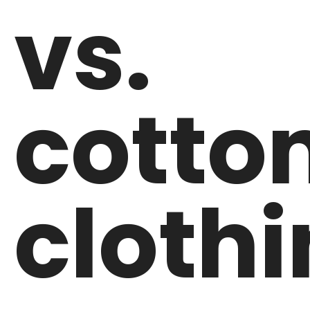
vs.
cotto
cloth