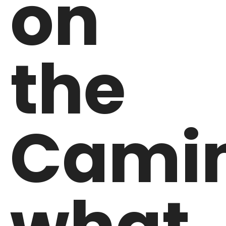
on
the
Camin