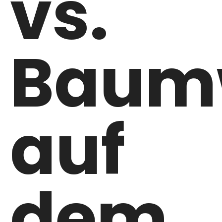
vs.
Baumw
auf
dem