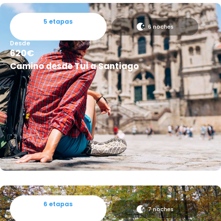
5 etapas
6 noches
Desde
620€
Camino desde Tui a Santiago
6 etapas
7 noches