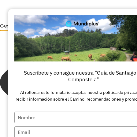
Gestionar el consentimiento de las cookies
Suscríbete y consigue nuestra "Guía de Santiago
Compostela"
Al rellenar este formulario aceptas nuestra política de privac
recibir información sobre el Camino, recomendaciones y prom
Escriba
su
Escriba
nombre