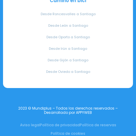
Camino en bici
Desde Roncesvalles a Santiago
Desde León a Santiago
Desde Oporto a Santiago
Desde Irún a Santiago
Desde Gijón a Santiago
Desde Oviedo a Santiago
2023 © Mundiplus – Todos los derechos reservados –
Desarrollado por APPYWEB
Aviso legal
Política de privacidad
Política de reservas
Política de cookies