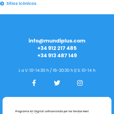
Sitios icónicos
info@mundiplus.com
+34 912 217 485
+34 913 487 149
L a V: 10-14:30 h / 16-20:30 h || S: 10-14 h
Programa Kit Digital cofinanciado por los fondos Next