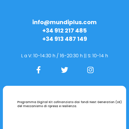
info@mundiplus.com
+34 912 217 485
+34 913 487 149
L a V: 10-14:30 h / 16-20:30 h || S: 10-14 h
Programma Digital Kit cofinanziato dai fondi Next Generation (UE)
del meccanismo di ripresa e resilienza.