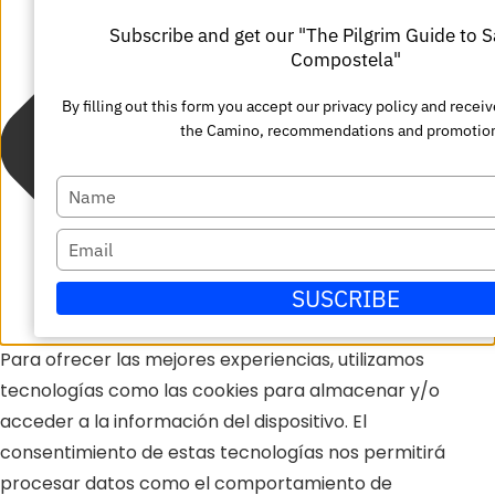
Subscribe and get our "The Pilgrim Guide to 
Compostela"
By filling out this form you accept our privacy policy and recei
the Camino, recommendations and promotio
Escriba
su
Escriba
nombre
su
SUSCRIBE
correo
electrónico
Para ofrecer las mejores experiencias, utilizamos
tecnologías como las cookies para almacenar y/o
acceder a la información del dispositivo. El
consentimiento de estas tecnologías nos permitirá
procesar datos como el comportamiento de