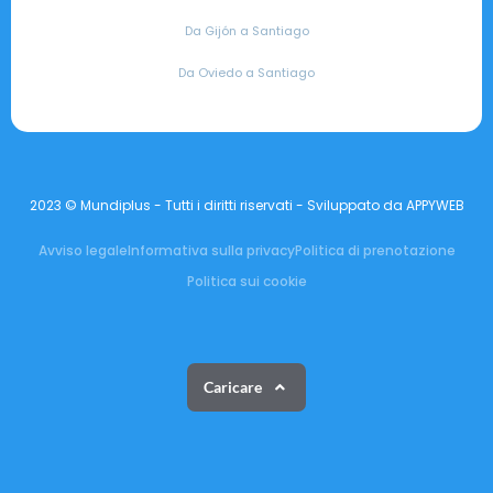
Da Gijón a Santiago
Da Oviedo a Santiago
2023 © Mundiplus - Tutti i diritti riservati - Sviluppato da APPYWEB
Avviso legale
Informativa sulla privacy
Politica di prenotazione
Politica sui cookie
Caricare