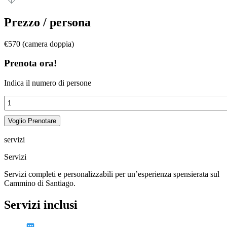
Prezzo / persona
€570 (camera doppia)
Prenota ora!
Indica il numero di persone
Cammino
di
Santiago
Voglio Prenotare
da
Sarria
servizi
quantità
Servizi
Servizi completi e personalizzabili per un’esperienza spensierata sul
Cammino di Santiago.
Servizi inclusi