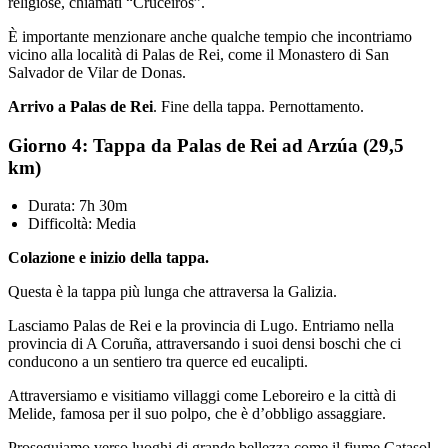
religiose, chiamati “Cruceiros”.
È importante menzionare anche qualche tempio che incontriamo
vicino alla località di Palas de Rei, come il Monastero di San
Salvador de Vilar de Donas.
Arrivo a Palas de Rei
. Fine della tappa. Pernottamento.
Giorno 4: Tappa da Palas de Rei ad Arzúa (29,5
km)
Durata: 7h 30m
Difficoltà: Media
Colazione e inizio della tappa.
Questa è la tappa più lunga che attraversa la Galizia.
Lasciamo Palas de Rei e la provincia di Lugo. Entriamo nella
provincia di A Coruña, attraversando i suoi densi boschi che ci
conducono a un sentiero tra querce ed eucalipti.
Attraversiamo e visitiamo villaggi come Leboreiro e la città di
Melide, famosa per il suo polpo, che è d’obbligo assaggiare.
Proseguiamo verso luoghi di grande bellezza come il fiume Catasol.