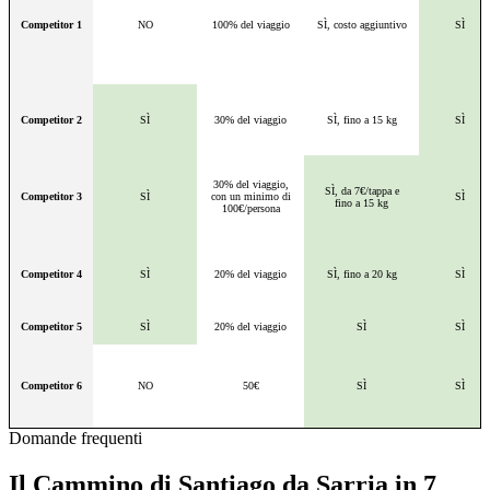
Competitor 1
NO
100% del viaggio
SÌ, costo aggiuntivo
SÌ
Competitor 2
SÌ
30% del viaggio
SÌ, fino a 15 kg
SÌ
30% del viaggio,
SÌ, da 7€/tappa e
Competitor 3
SÌ
con un minimo di
SÌ
fino a 15 kg
100€/persona
Competitor 4
SÌ
20% del viaggio
SÌ, fino a 20 kg
SÌ
Competitor 5
SÌ
20% del viaggio
SÌ
SÌ
Competitor 6
NO
50€
SÌ
SÌ
Domande frequenti
Il Cammino di Santiago da Sarria in 7