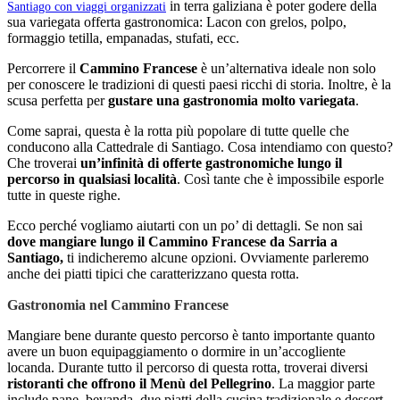
in terra galiziana è poter godere della
Santiago con viaggi organizzati
sua variegata offerta gastronomica: Lacon con grelos, polpo,
formaggio tetilla, empanadas, stufati, ecc.
Percorrere il
Cammino Francese
è un’alternativa ideale non solo
per conoscere le tradizioni di questi paesi ricchi di storia. Inoltre, è la
scusa perfetta per
gustare una gastronomia molto variegata
.
Come saprai, questa è la rotta più popolare di tutte quelle che
conducono alla Cattedrale di Santiago. Cosa intendiamo con questo?
Che troverai
un’infinità di offerte gastronomiche lungo il
percorso in qualsiasi località
. Così tante che è impossibile esporle
tutte in queste righe.
Ecco perché vogliamo aiutarti con un po’ di dettagli. Se non sai
dove mangiare lungo il Cammino Francese da Sarria a
Santiago,
ti indicheremo alcune opzioni. Ovviamente parleremo
anche dei piatti tipici che caratterizzano questa rotta.
Gastronomia nel Cammino Francese
Mangiare bene durante questo percorso è tanto importante quanto
avere un buon equipaggiamento o dormire in un’accogliente
locanda. Durante tutto il percorso di questa rotta, troverai diversi
ristoranti
che offrono il Menù del Pellegrino
. La maggior parte
include pane, bevanda, due piatti della cucina tradizionale e dessert.