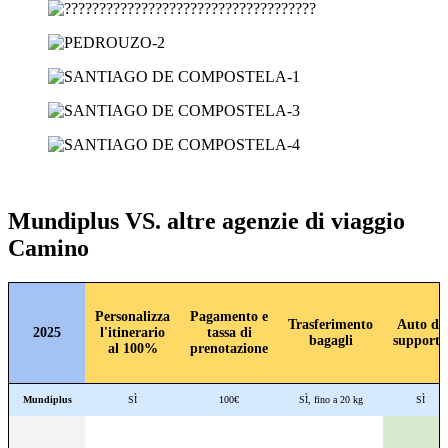
Mundiplus VS. altre agenzie di viaggio
Camino
Personalizza
Pagamento e
Trasferimento
Auto di
2025
l'itinerario
tassa di
bagagli
supporto
al 100%
prenotazione
Mundiplus
SÌ
100€
SÌ, fino a 20 kg
SÌ