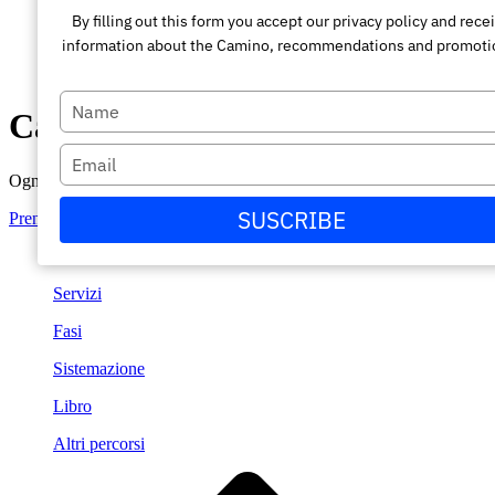
By filling out this form you accept our privacy policy and rece
information about the Camino, recommendations and promoti
Escriba
Cammino da Sarria a Santiago
su
nombre
Escriba
su
Ogni grande viaggio inizia solo con il sogno.
correo
SUSCRIBE
Prenota il tuo viaggio
electrónico
Dettagli
Servizi
Fasi
Sistemazione
Libro
Altri percorsi