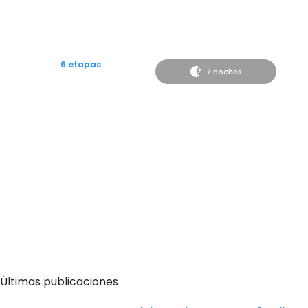
6 etapas
7 noches
Desde
735€
Camino desde Roncesvalles a Logroño
Últimas publicaciones