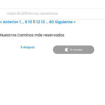
marzo 19, 2025
No hay comentarios
« Anterior
1
…
9
10
11
12
13
…
40
Siguiente »
Nuestros Caminos más reservados
5 etapas
6 noches
Desde
620€
Camino desde Tui a Santiago