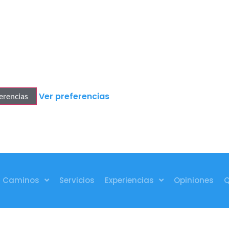
Ver preferencias
erencias
Caminos
Servicios
Experiencias
Opiniones
Q