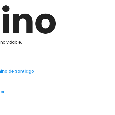
ino
nolvidable.
ino de Santiago
o