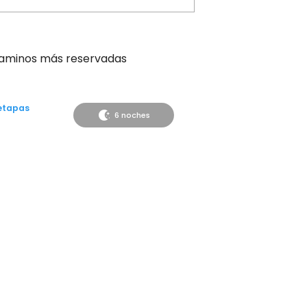
aminos más reservadas
etapas
6 noches
desde Tui a
Desde
go
620€