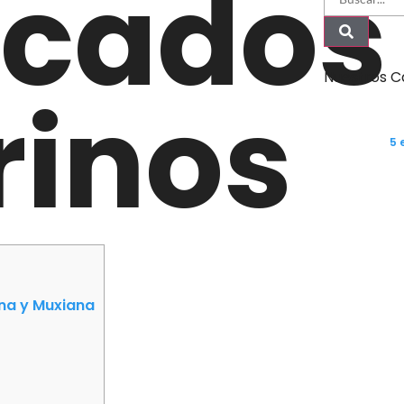
ficados
Nuestros C
rinos
5 
Camino 
Santia
ana y Muxiana