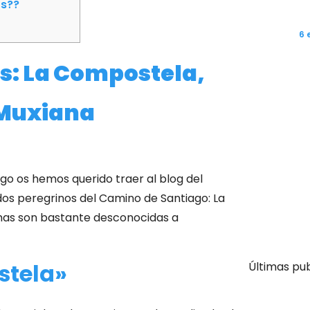
os??
6 
s: La Compostela,
Camino
Roncesv
 Muxiana
go os hemos querido traer al blog del
ados peregrinos del Camino de Santiago: La
imas son bastante desconocidas a
stela»
Últimas pu