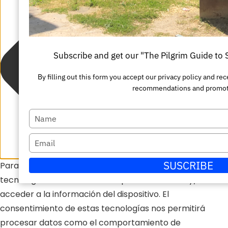
Subscribe and get our "The Pilgrim Guide to
By filling out this form you accept our privacy policy and r
recommendations and promot
Escriba
su
Escriba
nombre
su
SUSCRIBE
Para ofrecer las mejores experiencias, utilizamos
correo
tecnologías como las cookies para almacenar y/o
electrónico
acceder a la información del dispositivo. El
consentimiento de estas tecnologías nos permitirá
procesar datos como el comportamiento de