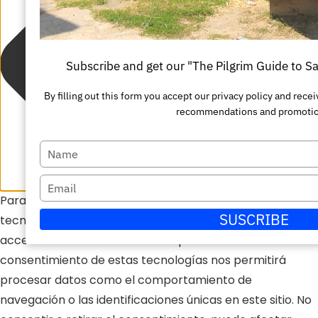
Subscribe and get our "The Pilgrim Guide to 
By filling out this form you accept our privacy policy and rec
recommendations and promotio
Escriba
su
Escriba
nombre
Para ofrecer las mejores experiencias, utilizamos
su
SUSCRIBE
tecnologías como las cookies para almacenar y/o
correo
acceder a la información del dispositivo. El
electrónico
consentimiento de estas tecnologías nos permitirá
procesar datos como el comportamiento de
navegación o las identificaciones únicas en este sitio. No