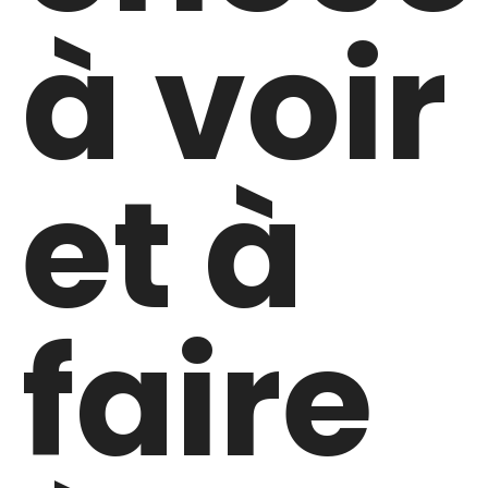
à voir
et à
faire