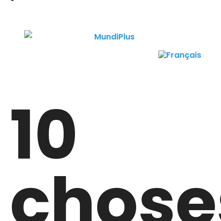
10
chose