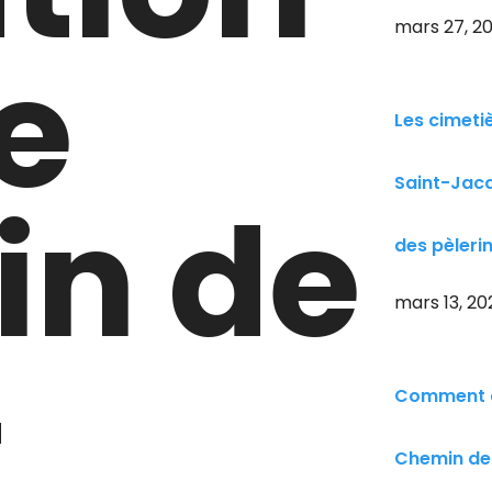
mars 27, 2
e
Les cimeti
Saint-Jac
n de
des pèlerin
mars 13, 20
-
Comment co
Chemin de 