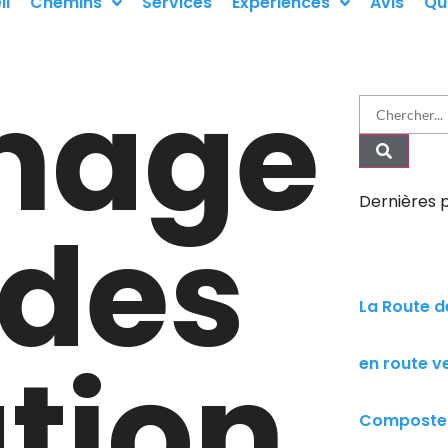
il
Chemins
Services
Expériences
Avis
Qu
inage
Dernières p
rdes
La Route de
ation
en route v
Compostell