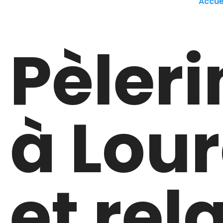
Accue
Pèler
à Lou
et rel