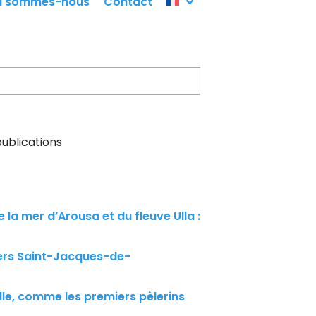
i sommes-nous
Contact
ublications
 la mer d’Arousa et du fleuve Ulla :
ers Saint-Jacques-de-
e, comme les premiers pèlerins