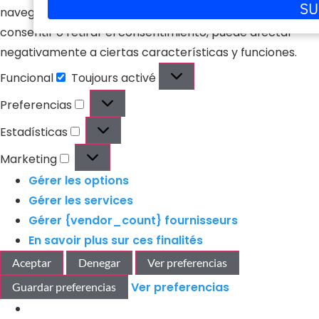
SU
navegación o las identificaciones únicas en este sitio. No
correo
consentir o retirar el consentimiento, puede afectar
electrónico
negativamente a ciertas características y funciones.
Funcional
Toujours activé
Preferencias
Estadísticas
Marketing
Gérer les options
Gérer les services
Gérer {vendor_count} fournisseurs
En savoir plus sur ces finalités
Aceptar
Denegar
Ver preferencias
Ver preferencias
Guardar preferencias