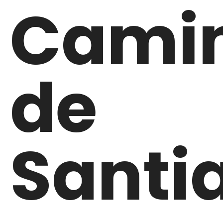
Cami
de
Santi