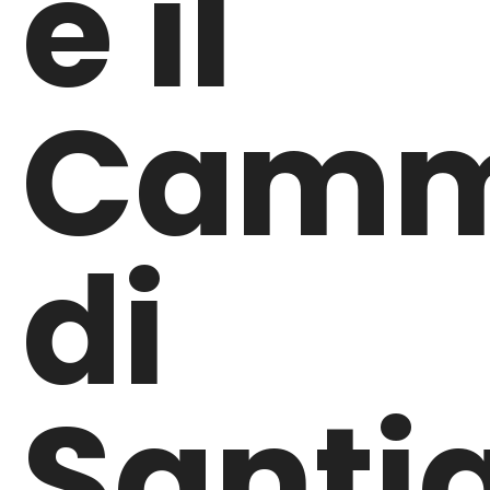
è il
Camm
di
Santi