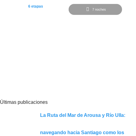
6 etapas
7 noches
Desde
735€
Camino desde Roncesvalles a Logroño
Últimas publicaciones
La Ruta del Mar de Arousa y Río Ulla:
navegando hacia Santiago como los