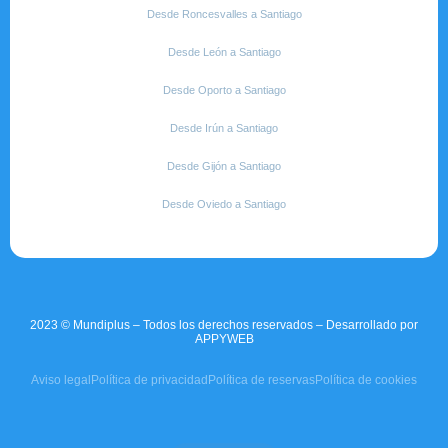
Desde Roncesvalles a Santiago
Desde León a Santiago
Desde Oporto a Santiago
Desde Irún a Santiago
Desde Gijón a Santiago
Desde Oviedo a Santiago
2023 © Mundiplus – Todos los derechos reservados – Desarrollado por
APPYWEB
Aviso legal
Política de privacidad
Política de reservas
Política de cookies