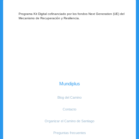
Programa Kit Digital cofinanciado por los fondos Next Generation (UE) del
Mecanismo de Recuperación y Resiliencia.
Mundiplus
Blog del Camino
Contacto
Organizar el Camino de Santiago
Preguntas frecuentes