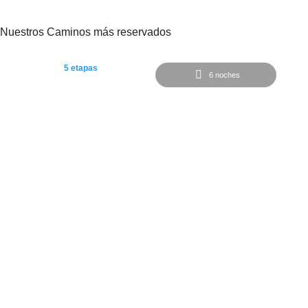
Nuestros Caminos más reservados
5 etapas
6 noches
Desde
620€
Camino desde Tui a Santiago