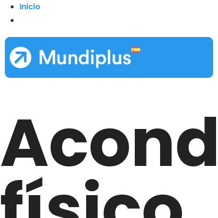
Inicio
Acond
físico