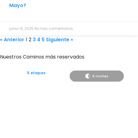
Mayo?
junio 13, 2025
No hay comentarios
« Anterior
1
2
3
4
5
Siguiente »
Nuestros Caminos más reservados
5 etapas
6 noches
Desde
620€
Camino desde Tui a Santiago