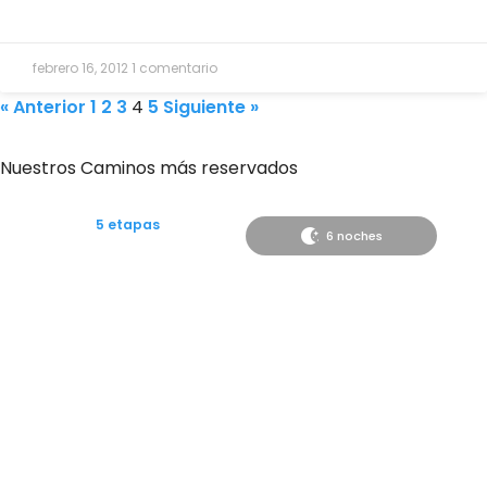
febrero 16, 2012
1 comentario
« Anterior
1
2
3
4
5
Siguiente »
Nuestros Caminos más reservados
5 etapas
6 noches
Desde
620€
Camino desde Tui a Santiago