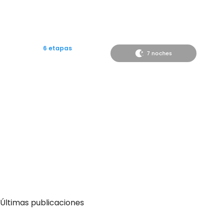
6 etapas
7 noches
Desde
735€
Camino desde Roncesvalles a Logroño
Últimas publicaciones