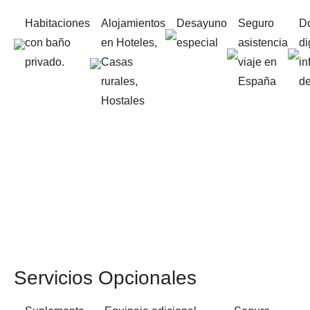
Habitaciones
Alojamientos
Desayuno
Seguro
Do
con baño
en Hoteles,
especial
asistencia
di
privado.
Casas
viaje en
in
rurales,
España
de
Hostales
Servicios Opcionales