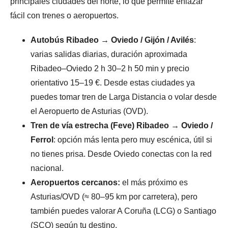
principales ciudades del norte, lo que permite enlazar
fácil con trenes o aeropuertos.
Autobús Ribadeo → Oviedo / Gijón / Avilés
:
varias salidas diarias, duración aproximada
Ribadeo–Oviedo 2 h 30–2 h 50 min y precio
orientativo 15–19 €. Desde estas ciudades ya
puedes tomar tren de Larga Distancia o volar desde
el Aeropuerto de Asturias (OVD).
Tren de vía estrecha (Feve) Ribadeo → Oviedo /
Ferrol
: opción más lenta pero muy escénica, útil si
no tienes prisa. Desde Oviedo conectas con la red
nacional.
Aeropuertos cercanos:
el más próximo es
Asturias/OVD (≈ 80–95 km por carretera), pero
también puedes valorar A Coruña (LCG) o Santiago
(SCQ) según tu destino.