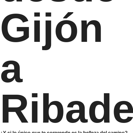
Gijón
a
Ribad
¿Y si lo único que te sorprende es la belleza del camino?