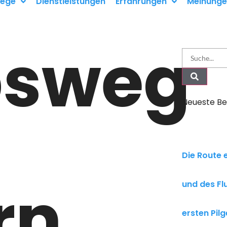
ege
Dienstleistungen
Erfahrungen
Meinung
bsweg
Neueste Be
Die Route 
rn
und des Fl
ersten Pil