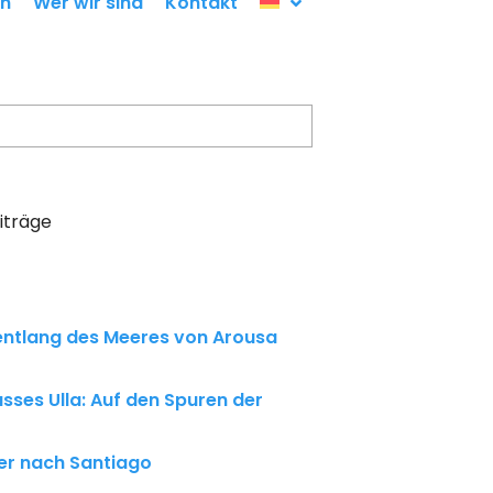
en
Wer wir sind
Kontakt
iträge
entlang des Meeres von Arousa
usses Ulla: Auf den Spuren der
ger nach Santiago