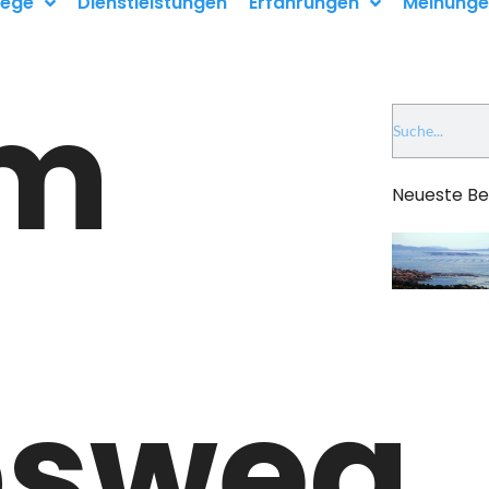
ege
Dienstleistungen
Erfahrungen
Meinung
m
Neueste Be
bsweg