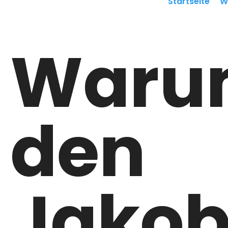
Startseite
W
Waru
den
Jako